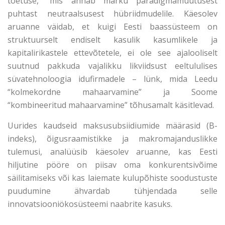
toetuse,” mis annab märku paradigmamuutusest
puhtast neutraalsusest hübriidmudelile. Käesolev
aruanne väidab, et kuigi Eesti baassüsteem on
struktuurselt endiselt kasulik kasumlikele ja
kapitalirikastele ettevõtetele, ei ole see ajalooliselt
suutnud pakkuda vajalikku likviidsust eeltululises
süvatehnoloogia idufirmadele – lünk, mida Leedu
“kolmekordne mahaarvamine” ja Soome
“kombineeritud mahaarvamine” tõhusamalt käsitlevad.
Uurides kaudseid maksusubsiidiumide määrasid (B-
indeks), õigusraamistikke ja makromajanduslikke
tulemusi, analüüsib käesolev aruanne, kas Eesti
hiljutine pööre on piisav oma konkurentsivõime
säilitamiseks või kas laiemate kulupõhiste soodustuste
puudumine ähvardab tühjendada selle
innovatsiooniökosüsteemi naabrite kasuks.
—–