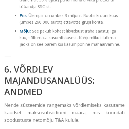
tööandja SSC-st.
Piir:
Ülempiir on umbes 3 miljonit Rootsi krooni kuus
(umbes 260 000 eurot) ettevõtte grupi kohta.
Mõju:
See pakub kohest likviidsust (raha säästu) iga
kuu, sõltumata kasumlikkusest. Kahjumliku idufirma
jaoks on see parem kui kasumipõhine mahaarvamine.
—–
6. VÕRDLEV
MAJANDUSANALÜÜS:
ANDMED
Nende süsteemide rangemaks võrdlemiseks kasutame
kaudset maksusubsiidiumi määra, mis koondab
soodustuste netomõju T&A kulule.