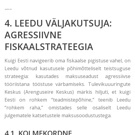
—–
4. LEEDU VÄLJAKUTSUJA:
AGRESSIIVNE
FISKAALSTRATEEGIA
Kuigi Eesti navigeerib oma fiskaalse pigistuse vahel, on
Leedu võtnud kasutusele põhimõtteliselt teistsuguse
strateegia: kasutades maksuseadust agressiivse
tööriistana tööstuse värbamiseks. Tulevikuuuringute
Keskus (Arenguseire Keskus) märkis hiljuti, et kuigi
Eesti on rohkem “teadmistepõhine,” teenib Leedu
“rohkem raha,” omistades selle osaliselt Leedu
julgematele katsetustele maksusoodustustega.
4.1. KOLMEKORDNE