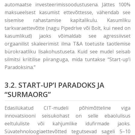
automaatse investeerimissoodustusena. Jättes 100%
maksueelsest kasumist ettevõttesse, vähendab see
sisemise rahastamise kapitalikulu. Kasumliku
tarkvaraettevõtte (nagu Pipedrive või Bolt, kui need on
kasumlikud) jaoks võimaldab see agressiivset
orgaanilist skaleerimist ilma T&A toetuste taotlemise
bürokraatliku lisakohustuseta. Kuid see mudel seisab
silmitsi kriitilise piiranguga, mida tuntakse “Start-up’i
Paradoksina.”
3.2. START-UP’I PARADOKS JA
“SURMAORG”
Edasilükatud CIT-mudeli põhimõtteline viga
innovatsiooni seisukohast on selle ebaolulisus
eeltululiste või kahjumlike idufirmade jaoks.
Süvatehnoloogiaettevõtted tegutsevad sageli 5–10