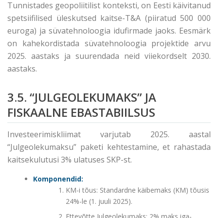
Tunnistades geopoliitilist konteksti, on Eesti käivitanud
spetsiifilised üleskutsed kaitse-T&A (piiratud 500 000
euroga) ja süvatehnoloogia idufirmade jaoks. Eesmärk
on kahekordistada süvatehnoloogia projektide arvu
2025. aastaks ja suurendada neid viiekordselt 2030.
aastaks.
3.5. “JULGEOLEKUMAKS” JA
FISKAALNE EBASTABIILSUS
Investeerimiskliimat varjutab 2025. aastal
“Julgeolekumaksu” paketi kehtestamine, et rahastada
kaitsekulutusi 3% ulatuses SKP-st.
Komponendid:
KM-i tõus: Standardne käibemaks (KM) tõusis
24%-le (1. juuli 2025).
Ettevõtte Julgeolekumaks: 2% maks iga-