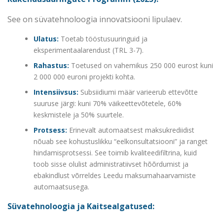
See on süvatehnoloogia innovatsiooni lipulaev.
Ulatus:
Toetab tööstusuuringuid ja
eksperimentaalarendust (TRL 3-7).
Rahastus:
Toetused on vahemikus 250 000 eurost kuni
2 000 000 euroni projekti kohta.
Intensiivsus:
Subsiidiumi määr varieerub ettevõtte
suuruse järgi: kuni 70% väikeettevõtetele, 60%
keskmistele ja 50% suurtele.
Protsess:
Erinevalt automaatsest maksukrediidist
nõuab see kohustuslikku “eelkonsultatsiooni” ja ranget
hindamisprotsessi. See toimib kvaliteedifiltrina, kuid
toob sisse olulist administratiivset hõõrdumist ja
ebakindlust võrreldes Leedu maksumahaarvamiste
automaatsusega.
Süvatehnoloogia ja Kaitsealgatused: