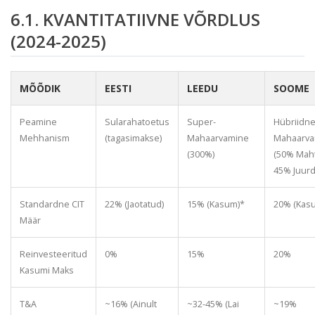
6.1. KVANTITATIIVNE VÕRDLUS
(2024-2025)
MÕÕDIK
EESTI
LEEDU
SOOME
Peamine
Sularahatoetus
Super-
Hübriidn
Mehhanism
(tagasimakse)
Mahaarvamine
Mahaarva
(300%)
(50% Maht
45% Juurd
Standardne CIT
22% (Jaotatud)
15% (Kasum)*
20% (Kas
Määr
Reinvesteeritud
0%
15%
20%
Kasumi Maks
T&A
~16% (Ainult
~32-45% (Lai
~19%