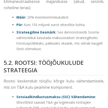
kliimaneutraalsesse majandusse (akud, vesinik,
roheline teras).
Määr:
20% investeerimiskuludest.
Piir:
Kuni 150 miljonit eurot ettevõtte kohta.
Strateegiline Eesmärk:
See demonstreerib Soome
valmisolekut kasutada maksuseadust strateegiliseks
tööstuspoliitikaks, pakkudes skaalat, mis ületab kaugelt
Eesti võimekust.
5.2. ROOTSI: TÖÖJÕUKULUDE
STRATEEGIA
Rootsi keskendub tööjõu kõrge kulu vähendamisele,
mis on T&A kulu peamine komponent.
Sotsiaalkindlustusmaksu (SSC) Vähendamine:
Ettevõtted saavad T&A-ga tegelevate töötajate
(vähemalt 50% ajast) puhul maha arvata protsendi