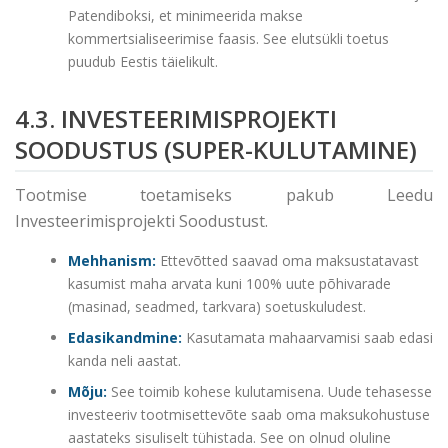
Patendiboksi, et minimeerida makse
kommertsialiseerimise faasis. See elutsükli toetus
puudub Eestis täielikult.
4.3. INVESTEERIMISPROJEKTI
SOODUSTUS (SUPER-KULUTAMINE)
Tootmise toetamiseks pakub Leedu
Investeerimisprojekti Soodustust.
Mehhanism:
Ettevõtted saavad oma maksustatavast
kasumist maha arvata kuni 100% uute põhivarade
(masinad, seadmed, tarkvara) soetuskuludest.
Edasikandmine:
Kasutamata mahaarvamisi saab edasi
kanda neli aastat.
Mõju:
See toimib kohese kulutamisena. Uude tehasesse
investeeriv tootmisettevõte saab oma maksukohustuse
aastateks sisuliselt tühistada. See on olnud oluline