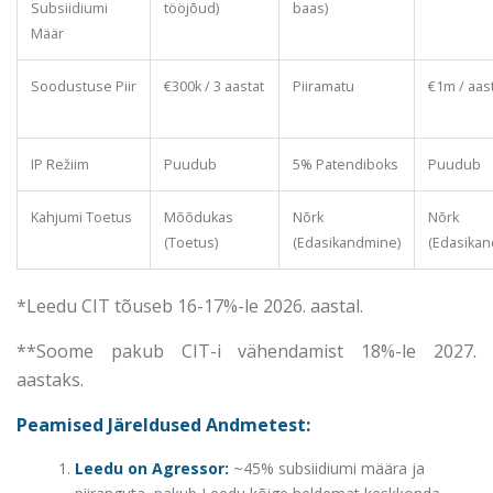
Subsiidiumi
tööjõud)
baas)
Määr
Soodustuse Piir
€300k / 3 aastat
Piiramatu
€1m / aas
IP Režiim
Puudub
5% Patendiboks
Puudub
Kahjumi Toetus
Mõõdukas
Nõrk
Nõrk
(Toetus)
(Edasikandmine)
(Edasikan
*Leedu CIT tõuseb 16-17%-le 2026. aastal.
**Soome pakub CIT-i vähendamist 18%-le 2027.
aastaks.
Peamised Järeldused Andmetest:
Leedu on Agressor:
~45% subsiidiumi määra ja