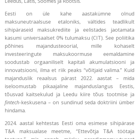
Leedus, Lätis, Soomes ja Rootsis.
Eesti on üle kahe aastakümne olnud
maksuneutraalsuse etaloniks, vältides teadlikult
sihipäraseid maksukrediite ja eelistades jaotamata
kasumi universaalset 0% tulumaksu (CIT). See poliitika
põhines majandusteoorial, mille kohaselt
investeeringute maksukoormuse eemaldamine
soodustab orgaaniliselt kapitali akumulatsiooni ja
innovatsiooni, ilma et riik peaks “võitjaid valima.” Kuid
majanduslik reaalsus pärast 2022. aastat – mida
iseloomustab pikaajaline majanduslangus Eestis,
tõusvad kaitsekulud ja Leedu kiire tõus tootmise ja
fintech
-keskusena – on sundinud seda doktriini ümber
hindama.
2024. aastal kehtestas Eesti oma esimese sihipärase
T&A maksualase meetme, “Ettevõtja T&A töötaja