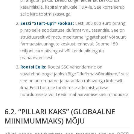
piiranguta, pakub Leedu kõige heldemat keskkonda
kasumlikule, kapitalimahukale T&A-le. See korreleerub
selle kiire tootmiskasvuga.
Eesti “Start-up’i” Fookus:
Eesti 300 000 euro piirang
piirab selle soodustuse idufirma/VKE tasandile. See on
struktuurselt võimetu meelitama “gigatehast” või suurt
farmaatsiauuringute keskust, erinevalt Soome 150
miljoni euro piirangust või Leedu piiranguta
mahaarvamisest.
Rootsi Eelis:
Rootsi SSC vähendamine on
süvatehnoloogia jaoks kõige “idufirma-sõbralikum,” sest
see on automaatne ja parandab rahavoogu koheselt,
ilma Eesti toetuse taotlemise administratiivse
hõõrdumiseta või Leedu mahaarvamise kasuminõudeta.
6.2. “PILLARI KAKS” (GLOBAALNE
MIINIMUMMAKS) MÕJU