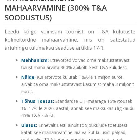
MAHAARVAMINE (300% T&A
SOODUSTUS)
Leedu kõige võimsam tööriist on T&A kulutuste
kolmekordne mahaarvamine, mis on sätestatud
äriühingu tulumaksu seaduse artiklis 17-1.
Mehhanism:
Ettevõtted võivad oma maksustatavast
tulust maha arvata 300% abikõlblikest T&A kuludest.
Näide:
Kui ettevõte kulutab T&A-le 1 miljon eurot,
arvab ta oma maksustatavast kasumist maha 3 miljonit
eurot.
Tõhus Toetus:
Standardse CIT-määraga 15% (tõuseb
16–17%-le 2026. aastal) annab see maksukasu ligikaudu
45% T&A kulust.
Ulatus:
Erinevalt Eesti ainult tööjõukulude toetusest
katab see mahaarvamine laia valikut kulusid: palgad,
materjalid, T&A varade amortisatsioon ja ostetud