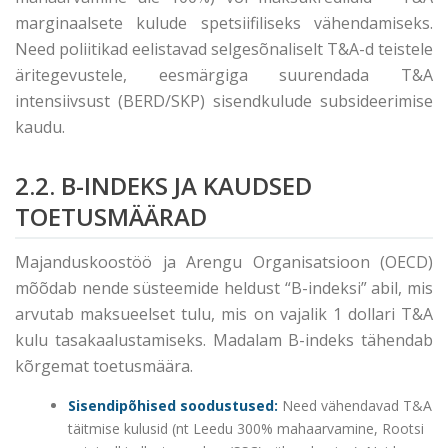
marginaalsete kulude spetsiifiliseks vähendamiseks.
Need poliitikad eelistavad selgesõnaliselt T&A-d teistele
äritegevustele, eesmärgiga suurendada T&A
intensiivsust (BERD/SKP) sisendkulude subsideerimise
kaudu.
2.2. B-INDEKS JA KAUDSED
TOETUSMÄÄRAD
Majanduskoostöö ja Arengu Organisatsioon (OECD)
mõõdab nende süsteemide heldust “B-indeksi” abil, mis
arvutab maksueelset tulu, mis on vajalik 1 dollari T&A
kulu tasakaalustamiseks. Madalam B-indeks tähendab
kõrgemat toetusmäära.
Sisendipõhised soodustused:
Need vähendavad T&A
täitmise kulusid (nt Leedu 300% mahaarvamine, Rootsi