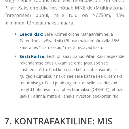
Kõigi nende soodustuste ees terendav oht on OECD
Pillari Kaks direktiiv, mis nõuab MNE-de (Multinational
Enterprises) puhul, mille tulu on >€750m, 15%
miinimum tõhusat maksumäära.
Leedu Risk:
Selle Kolmekordne Mahaarvamine ja
Patendiboks võivad viia tõhusa maksumäära alla 15%,
käivitades “lisamaksud,” mis tühistavad kasu.
Eesti Kaitse:
Eesti on saavutanud Pillari Kaks aspektide
rakendamise edasilükkamise oma jaotuspõhise
süsteemi tõttu. Kuid kuna see kehtestab kasumitele
“Julgeolekumaksu,” riskib see selle kaitse keerulisemaks
muutmisega. Eesti peab tagama, et selle siseriiklikud
reeglid hõlmavad mis tahes lisamaksu (QDMTT), et tulu
jääks Tallinna, mitte ei läheks investori peakorteri riiki.
—–
7. KONTRAFAKTILINE: MIS