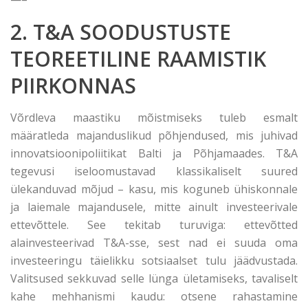
2. T&A SOODUSTUSTE
TEOREETILINE RAAMISTIK
PIIRKONNAS
Võrdleva maastiku mõistmiseks tuleb esmalt
määratleda majanduslikud põhjendused, mis juhivad
innovatsioonipoliitikat Balti ja Põhjamaades. T&A
tegevusi iseloomustavad klassikaliselt suured
ülekanduvad mõjud – kasu, mis koguneb ühiskonnale
ja laiemale majandusele, mitte ainult investeerivale
ettevõttele. See tekitab turuviga: ettevõtted
alainvesteerivad T&A-sse, sest nad ei suuda oma
investeeringu täielikku sotsiaalset tulu jäädvustada.
Valitsused sekkuvad selle lünga ületamiseks, tavaliselt
kahe mehhanismi kaudu: otsene rahastamine