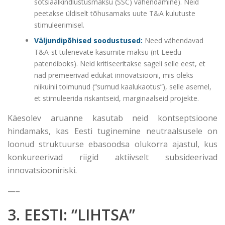
sotsiaalkindlustusmaksu (SSC) vähendamine). Neid
peetakse üldiselt tõhusamaks uute T&A kulutuste
stimuleerimisel.
Väljundipõhised soodustused:
Need vähendavad
T&A-st tulenevate kasumite maksu (nt Leedu
patendiboks). Neid kritiseeritakse sageli selle eest, et
nad premeerivad edukat innovatsiooni, mis oleks
niikuinii toimunud (“surnud kaalukaotus”), selle asemel,
et stimuleerida riskantseid, marginaalseid projekte.
Käesolev aruanne kasutab neid kontseptsioone
hindamaks, kas Eesti tuginemine neutraalsusele on
loonud struktuurse ebasoodsa olukorra ajastul, kus
konkureerivad riigid aktiivselt subsideerivad
innovatsiooniriski.
—–
3. EESTI: “LIHTSA”