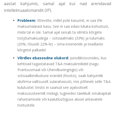
aastat kahjumis, samal ajal kui nad arendavad
intellektuaalomandit (IP).
Probleem:
Ettevõte, millel pole kasumit, ei saa 0%
maksumäärast kasu. See ei saa edasi lükata kohustust,
mida tal ei ole. Samal ajal seisab ta silmitsi kõrgete
tööjõumaksudega – sotsiaalmaks (33%) ja tulumaks
(20%, tõuseb 22%-le) – oma inseneride ja teadlaste
kõrgetel palkadel.
Võrdlev ebasoodne olukord:
Jurisdiktsioonides, kus
kehtivad tagastatavad T&A maksukrediidid (nagu
Prantsusmaal või Ühendkuningriigis) või
sotsiaalkindlustuse erandid (Rootsi), saab kahjumlik
idufirma valitsuselt sularahasüsti, mis põhineb selle T&A
kulutustel. Eestis ei saanud see ajalooliselt
maksusüsteemilt midagi, tuginedes täielikult omakapitali
rahastamisele või kaalutlusõiguse alusel antavatele
toetustele.