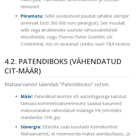
teenused.
Piiramatu:
Sellel soodustusel puudub rahaline ülempiir
(erinevalt Eesti 300 000 euro piirangust). See muudab
selle väga atraktiivseks suurtele rahvusvahelistele
ettevõtetele, nagu Thermo Fisher Scientific või
Continental, mis on asutanud Leedus suuri T&A keskusi.
4.2. PATENDIBOKS (VÄHENDATUD
CIT-MÄÄR)
Mahaarvamist täiendab “Patendiboksi” režiim.
Määr:
Patenditud leiutiste või autoriõigusega kaitstud
tarkvara kommertsialiseerimisest saadud kasumeid
maksustatakse vähendatud määraga 5% (võrreldes
standardse 15%-ga).
Sünergia:
Ettevõte saab kasutada Kolmekordset
Mahaarvamist, et minimeerida makse arendusfaasis, ja