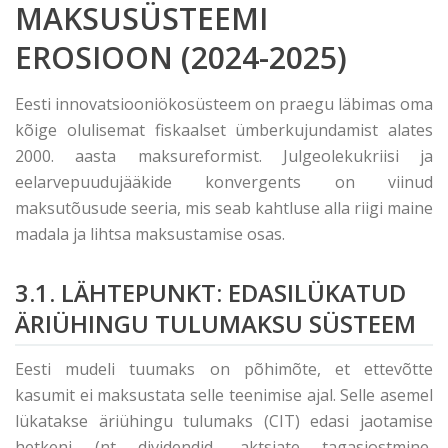
MAKSUSÜSTEEMI
EROSIOON (2024-2025)
Eesti innovatsiooniökosüsteem on praegu läbimas oma
kõige olulisemat fiskaalset ümberkujundamist alates
2000. aasta maksureformist. Julgeolekukriisi ja
eelarvepuudujääkide konvergents on viinud
maksutõusude seeria, mis seab kahtluse alla riigi maine
madala ja lihtsa maksustamise osas.
3.1. LÄHTEPUNKT: EDASILÜKATUD
ÄRIÜHINGU TULUMAKSU SÜSTEEM
Eesti mudeli tuumaks on põhimõte, et ettevõtte
kasumit ei maksustata selle teenimise ajal. Selle asemel
lükatakse äriühingu tulumaks (CIT) edasi jaotamise
hetkeni (nt dividendid, aktsiate tagasiostmine,