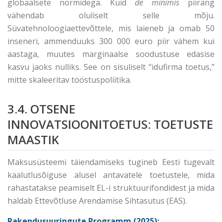
globaalsete normidega. Kuid
de minimis
piirang
vähendab oluliselt selle mõju.
Süvatehnoloogiaettevõttele, mis laieneb ja omab 50
inseneri, ammenduuks 300 000 euro piir vähem kui
aastaga, muutes marginaalse soodustuse edasise
kasvu jaoks nulliks. See on sisuliselt “idufirma toetus,”
mitte skaleeritav tööstuspoliitika.
3.4. OTSENE
INNOVATSIOONITOETUS: TOETUSTE
MAASTIK
Maksusüsteemi täiendamiseks tugineb Eesti tugevalt
kaalutlusõiguse alusel antavatele toetustele, mida
rahastatakse peamiselt EL-i struktuurifondidest ja mida
haldab Ettevõtluse Arendamise Sihtasutus (EAS).
Rakendusuuringute Programm (2025):