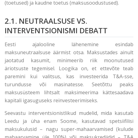
(toetused) ja kaudne toetus (maksusoodustused).
2.1. NEUTRAALSUSE VS.
INTERVENTSIONISMI DEBATT
Eesti ajalooline lähenemine esindab
maksuneutraalsuse äärmist otsa. Maksustades ainult
jaotatud kasumit, minimeerib riik moonutused
äriotsuste tegemisel. Loogika on, et ettevõte teab
paremini kui valitsus, kas investeerida T&A-sse,
turundusse või masinatesse. Seetõttu peaks
maksusüsteem lihtsalt maksimeerima kättesaadava
kapitali igasuguseks reinvesteerimiseks.
Seevastu interventsionistlikud mudelid, mida kasutab
Leedu ja üha enam Soome, kasutavad spetsiifilisi
maksukulusid – nagu super-mahaarvamised (kulude
mahaarvamine üle 100%) või maksukrediidid – T&A