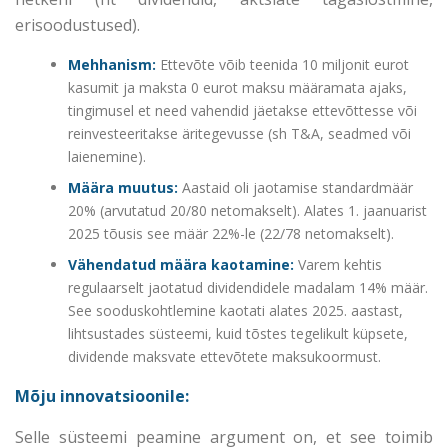
erisoodustused).
Mehhanism:
Ettevõte võib teenida 10 miljonit eurot
kasumit ja maksta 0 eurot maksu määramata ajaks,
tingimusel et need vahendid jäetakse ettevõttesse või
reinvesteeritakse äritegevusse (sh T&A, seadmed või
laienemine).
Määra muutus:
Aastaid oli jaotamise standardmäär
20% (arvutatud 20/80 netomakselt). Alates 1. jaanuarist
2025 tõusis see määr 22%-le (22/78 netomakselt).
Vähendatud määra kaotamine:
Varem kehtis
regulaarselt jaotatud dividendidele madalam 14% määr.
See sooduskohtlemine kaotati alates 2025. aastast,
lihtsustades süsteemi, kuid tõstes tegelikult küpsete,
dividende maksvate ettevõtete maksukoormust.
Mõju innovatsioonile:
Selle süsteemi peamine argument on, et see toimib