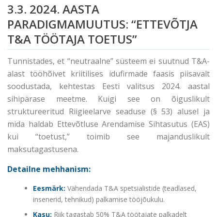
3.3. 2024. AASTA
PARADIGMAMUUTUS: “ETTEVÕTJA
T&A TÖÖTAJA TOETUS”
Tunnistades, et “neutraalne” süsteem ei suutnud T&A-
alast tööhõivet kriitilises idufirmade faasis piisavalt
soodustada, kehtestas Eesti valitsus 2024. aastal
sihipärase meetme. Kuigi see on õiguslikult
struktureeritud Riigieelarve seaduse (§ 53) alusel ja
mida haldab Ettevõtluse Arendamise Sihtasutus (EAS)
kui “toetust,” toimib see majanduslikult
maksutagastusena.
Detailne mehhanism:
Eesmärk:
Vähendada T&A spetsialistide (teadlased,
insenerid, tehnikud) palkamise tööjõukulu.
Kasu:
Riik tagastab 50% T&A töötajate palkadelt