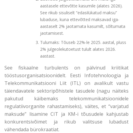
aastasele ettevõtte kasumile (alates 2026).
See rikub sisuliselt “edasilükatud maksu”
lubaduse, kuna ettevõtted maksavad iga-
aastaselt 2% jaotamata kasumilt, sõltumata
jaotamisest.
Tulumaks: Tõuseb 22%-le 2025. aastal, pluss
2% julgeolekutoetust tulult alates 2026.
aastast.
See fiskaalne turbulents on pälvinud kriitikat
tööstusorganisatsioonidelt. Eesti Infotehnoloogia ja
Telekommunikatsiooni Liit (ITL) on avalikult vastu
täiendavatele sektoripõhistele tasudele (nagu näiteks
pakutud käibemaks telekommunikatsioonidele
regulatiivorganite rahastamiseks), väites, et “varjatud
maksude” lisamine CIT ja KM-i tõusudele kahjustab
konkurentsivõimet ja rikub valitsuse lubadust
vähendada bürokraatiat.