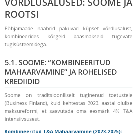
VÕRDLUSALUSED: SOOME JA
ROOTSI
Põhjamaade naabrid pakuvad küpset võrdlusalust,
kombineerides kõrgeid baasmakseid tugevate
tugisüsteemidega.
5.1. SOOME: “KOMBINEERITUD
MAHAARVAMINE” JA ROHELISED
KREDIIDID
Soome on traditsiooniliselt tuginenud toetustele
(Business Finland), kuid kehtestas 2023. aastal olulise
maksureformi, et saavutada oma eesmärk 4% T&A
intensiivsusest.
Kombineeritud T&A Mahaarvamine (2023-2025):