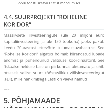
Leedu tööstuskasvu Eestist möödumisel.
4.4. SUURPROJEKTI “ROHELINE
KORIDOR”
Massiivsete investeeringute (üle 20 miljoni euro
kapitaliinvesteering ja üle 150 töökoha) jaoks pakub
Leedu 20-aastast ettevõtte tulumaksuvabastust. See
“Rohelise Koridori” algatus hõlmab kiirendatud lubade
andmist ja pühendunud valitsuse koordinaatorit. See
fiskaalse helduse tase on piirkonnas ületamatu ja sihib
otseselt sellist suurt tööstuslikku välisinvesteeringut
(FDI), mille hankimisega Eesti on vaeva näinud.
—–
5. PÕHJAMAADE