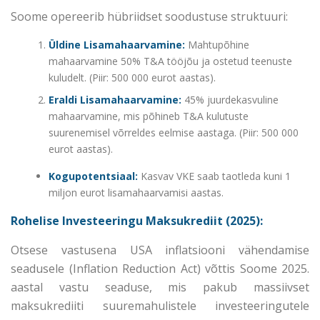
Soome opereerib hübriidset soodustuse struktuuri:
Üldine Lisamahaarvamine:
Mahtupõhine
mahaarvamine 50% T&A tööjõu ja ostetud teenuste
kuludelt. (Piir: 500 000 eurot aastas).
Eraldi Lisamahaarvamine:
45% juurdekasvuline
mahaarvamine, mis põhineb T&A kulutuste
suurenemisel võrreldes eelmise aastaga. (Piir: 500 000
eurot aastas).
Kogupotentsiaal:
Kasvav VKE saab taotleda kuni 1
miljon eurot lisamahaarvamisi aastas.
Rohelise Investeeringu Maksukrediit (2025):
Otsese vastusena USA inflatsiooni vähendamise
seadusele (Inflation Reduction Act) võttis Soome 2025.
aastal vastu seaduse, mis pakub massiivset
maksukrediiti suuremahulistele investeeringutele