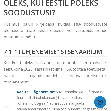
OLEKS, KUI EESTIL POLEKS
SOODUSTUSI?
Küsimus palub kirjeldada, kuidas T&A soodustuste
olemasolu aitab Eestil õitseda, või vastupidi, nende
puudumise mõju.
7.1. “TÜHJENEMISE” STSENAARIUM
Kui Eesti oleks säilitanud oma puhta “neutraalsuse”
seisukoha 2025. aastani (st ilma T&A töötaja toetuseta),
näitab majandusmudel innovatsioonisektori
“tühjenemist”:
Kapitali Põgenemine:
Süvatehnoloogia idufirmad on
üha kapitalimahukamad (riistvara, kaitse,
rohetehnoloogia). Nad ei suuda ellu jääda
tarkvaramarginaalidel. Ilma tööjõumaksu tagasimakseta