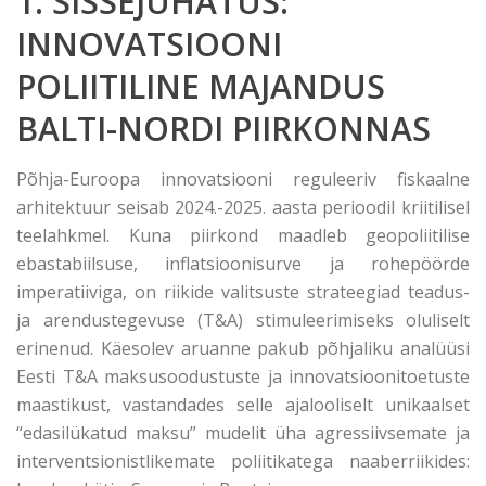
1. SISSEJUHATUS:
INNOVATSIOONI
POLIITILINE MAJANDUS
BALTI-NORDI PIIRKONNAS
Põhja-Euroopa innovatsiooni reguleeriv fiskaalne
arhitektuur seisab 2024.-2025. aasta perioodil kriitilisel
teelahkmel. Kuna piirkond maadleb geopoliitilise
ebastabiilsuse, inflatsioonisurve ja rohepöörde
imperatiiviga, on riikide valitsuste strateegiad teadus-
ja arendustegevuse (T&A) stimuleerimiseks oluliselt
erinenud. Käesolev aruanne pakub põhjaliku analüüsi
Eesti T&A maksusoodustuste ja innovatsioonitoetuste
maastikust, vastandades selle ajalooliselt unikaalset
“edasilükatud maksu” mudelit üha agressiivsemate ja
interventsionistlikemate poliitikatega naaberriikides: